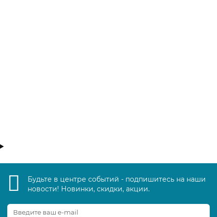
Скумбрия атлантическая натуральная 320 гр, коробка
(24 шт)
00110
350 р
В корзину
Будьте в центре событий - подпишитесь на наши
новости! Новинки, скидки, акции.