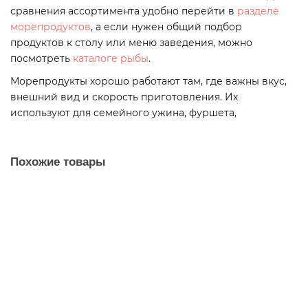
сравнения ассортимента удобно перейти в
разделе
морепродуктов
, а если нужен общий подбор
продуктов к столу или меню заведения, можно
посмотреть
каталоге рыбы
.
Морепродукты хорошо работают там, где важны вкус,
внешний вид и скорость приготовления. Их
используют для семейного ужина, фуршета,
ресторанной кухни, витрины магазина и регулярных
закупок. Перед покупкой в карточке удобно проверить
цену, наличие, отзывы и выбрать нужный объём.
Похожие товары
Как использовать
Мясо камчатского краба первая фаланга 720 мл
подойдёт для салаты, роллы, канапе, брускетты,
Мясо краба первая фаланга 240 мл ж/б
холодные закуски и блюда с морепродуктами. Для
00021
домашнего заказа чаще важны удобство
приготовления и понятный результат, а для кафе и
ресторана — стабильный формат, качество партии и
2100 р
возможность заранее согласовать поставку. Если