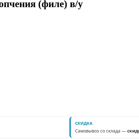
пчения (филе) в/у
СКИДКА
Самовывоз со склада —
скид