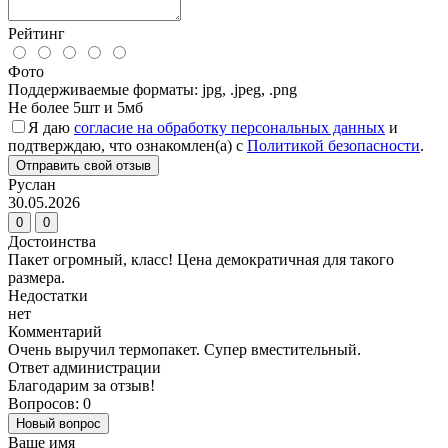
Рейтинг
Фото
Поддерживаемые форматы: jpg, .jpeg, .png
Не более 5шт и 5мб
Я даю
согласие на обработку персональных данных
и
подтверждаю, что ознакомлен(а) с
Политикой безопасности
.
Отправить свой отзыв
Руслан
30.05.2026
0
0
Достоинства
Пакет огромный, класс! Цена демократичная для такого
размера.
Недостатки
нет
Комментарий
Очень выручил термопакет. Супер вместительный.
Ответ администрации
Благодарим за отзыв!
Вопросов: 0
Новый вопрос
Ваше имя