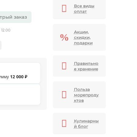
Все виды
оплат
трый заказ
 12.00
Акции,
скидки,
подарки
Правильно
е хранение
сумму
12 000 ₽
Польза
морепроду
ктов
Кулинарны
й блог