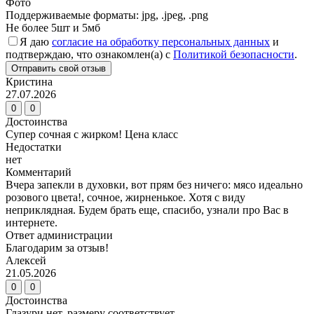
Фото
Поддерживаемые форматы: jpg, .jpeg, .png
Не более 5шт и 5мб
Я даю
согласие на обработку персональных данных
и
подтверждаю, что ознакомлен(а) с
Политикой безопасности
.
Отправить свой отзыв
Кристина
27.07.2026
0
0
Достоинства
Супер сочная с жирком! Цена класс
Недостатки
нет
Комментарий
Вчера запекли в духовки, вот прям без ничего: мясо идеально
розового цвета!, сочное, жирненькое. Хотя с виду
неприклядная. Будем брать еще, спасибо, узнали про Вас в
интернете.
Ответ администрации
Благодарим за отзыв!
Алексей
21.05.2026
0
0
Достоинства
Глазури нет, размеру соответствует.